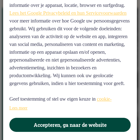
informatie over je apparaat, locatie, browser en surfgedrag.
Lees het Google Privacybeleid en hun Servicevoorwaarden
Tussenjaar: een
voor meer informatie over hoe Google uw persoonsgegevens
break of een
gebruikt. Wij gebruiken dit voor de volgende doeleinden:
boost?
analyseren van de activiteit op de website en app, integreren
van social media, personaliseren van content en marketing,
Zie jij een tussenjaar vooral
informatie op een apparaat opslaan en/of openen,
als break? Een jaartje lekker
gepersonaliseerde en niet gepersonaliseerde advertenties,
even niks, een jaar waarin je
advertentiemeting, inzichten in bezoekers en
gaat werken en reizen en die
productontwikkeling. Wij kunnen ook uw geolocatie
studiekeuze komt dan ook
gegevens gebruiken, indien u hier toestemming voor geeft.
wel. Dan doe je jezelf toch
echt tekort. Laat je tussenjaar
Geef toestemming of stel uw eigen keuze in
cookie-
een jaar zijn waarin je je
instellingen.
Lees meer in onze
privacy policy.
persoonlijk ontwikkelt,
Lees meer
begeleiding krijgt bij je
studiekeuze, anderen
Accepteren, ga naar de website
ontmoet, uit je comfortzone
stapt. Een jaar dat je een