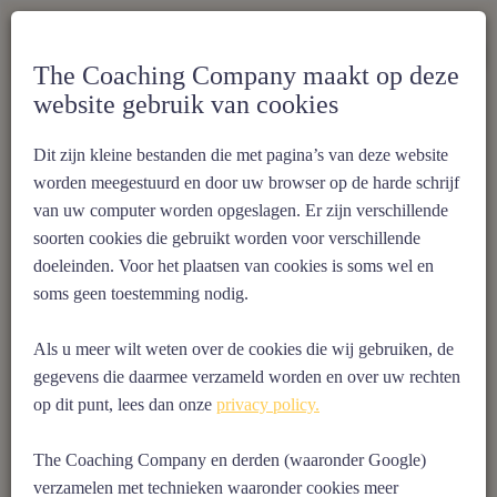
The Coaching Company maakt op deze
website gebruik van cookies
Dit zijn kleine bestanden die met pagina’s van deze website
Lees hier meer over onze programma's, keuzes
worden meegestuurd en door uw browser op de harde schrijf
maken en persoonlijke ontwikkeling. Ook
van uw computer worden opgeslagen. Er zijn verschillende
soorten cookies die gebruikt worden voor verschillende
komen onze trainers & coaches aan het woord,
doeleinden. Voor het plaatsen van cookies is soms wel en
en delen we verhalen en nieuwtjes.
soms geen toestemming nodig.
Als u meer wilt weten over de cookies die wij gebruiken, de
gegevens die daarmee verzameld worden en over uw rechten
op dit punt, lees dan onze
privacy policy.
The Coaching Company en derden (waaronder Google)
verzamelen met technieken waaronder cookies meer