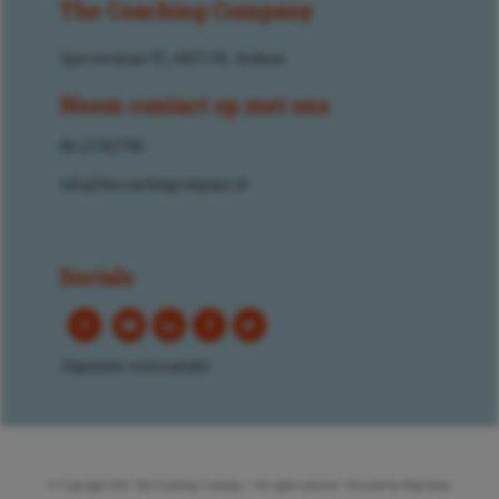
The Coaching Company
Sperwerstraat 97
,
6823 DL Arnhem
Neem contact op met ons
06-21562796
info@thecoachingcompany.nl
Socials
Algemene voorwaarden
© Copyright 2021 The Coaching Company • All rights reserved • Powered by BigCheese