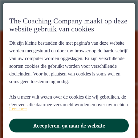
The Coaching Company maakt op deze
website gebruik van cookies
Dit zijn kleine bestanden die met pagina’s van deze website
worden meegestuurd en door uw browser op de harde schrijf
van uw computer worden opgeslagen. Er zijn verschillende
Aanmeldformulier Boostdag
soorten cookies die gebruikt worden voor verschillende
doeleinden. Voor het plaatsen van cookies is soms wel en
soms geen toestemming nodig.
Benieuwd of ons programma iets voor jou is? Geef je hier op voor de
intake
Als u meer wilt weten over de cookies die wij gebruiken, de
De intakedag is een mooie manier om kennis te maken met de trainers & coac
gegevens die daarmee verzameld worden en over uw rechten
coachees (oud-deelnemers) en met onze werkwijze. We beloven je een leuke 
Lees meer
op dit punt, lees dan onze
privacy policy.
waarin je ook alvast iets leert over jezelf. Aan het einde van deze dag heb je 
goed beeld van wat je te wachten staat en weet je of het bij je past. Na deze d
Accepteren, ga naar de website
The Coaching Company en derden (waaronder Google)
besluit je of je wilt deelnemen (of niet).
verzamelen met technieken waaronder cookies meer