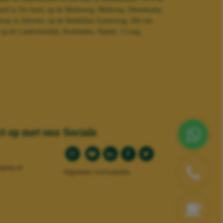
Aard in Ter Aard, op de Markeweg, Melkweg, Dennekamp,
traat in Alteveer, op de Hendrikus Zomerweg, Alb van
p de Landrietendijk, Koelanden, Nijend, 't Loeg,
t op met ons
Socials
pany.nl
Algemene voorwaarden