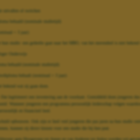
e uitvallen of switchen
loma behaald (nominale studietijd)
minaal + 3 jaar)
hun studie: een gedeelte gaat naar het MBO, van het merendeel is niet bekend
 Hoger Onderwijs
oma behaald (nominale studietijd)
ordiploma behaalt (nominaal + 3 jaar)
et bekend wat zij gaan doen.
at legitimeert een investering aan de voorkant. Gemiddeld doen jongeren dus 
oeid. Wanneer jongeren een programma persoonlijk leiderschap volgen waardoor
soonlijk en financieel leed.
eschuld opbouwen. Ook zijn er heel veel jongeren die pas jaren na hun studie on
nen, kunnen zij direct kiezen voor een studie die bij hen past.
n Alteveer gem Hoogeveen tot Amen en van Anderen tot Anloo worden wij gevon