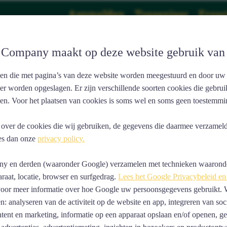
Aanmelden
Tussenjaar
Ervar
intakedag
Company maakt op deze website gebruik van
nden die met pagina’s van deze website worden meegestuurd en door uw
er worden opgeslagen. Er zijn verschillende soorten cookies die gebru
den. Voor het plaatsen van cookies is soms wel en soms geen toestemmi
 over de cookies die wij gebruiken, de gegevens die daarmee verzame
ees dan onze
privacy policy.
 en derden (waaronder Google) verzamelen met technieken waaronde
araat, locatie, browser en surfgedrag.
Lees het Google Privacybeleid en
euze
oor meer informatie over hoe Google uw persoonsgegevens gebruikt. W
: analyseren van de activiteit op de website en app, integreren van soc
tent en marketing, informatie op een apparaat opslaan en/of openen, g