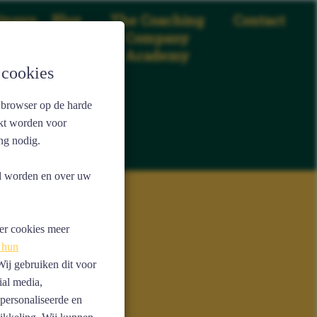
ingen
Blog
The Coaching
Contact
Company
Academy
 cookies
 browser op de harde
ikt worden voor
ng nodig.
ld worden en over uw
r cookies meer
 hun
ij gebruiken dit voor
ial media,
epersonaliseerde en