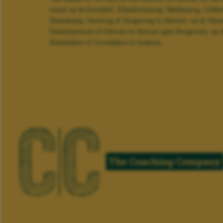
woont op de Korenhof, Eilandsveenweg, Middenweg, Gebbev
Dennekamp, Stuwweg of Norgerweg in Alteveer, op de Nieuwst
Daatselaarstraat of Alteveer in Alteveer gem Hoogeveen, op
Holtstukken of Gevelakkers in Anderen,