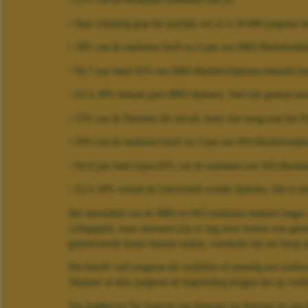
• Naar schatting gaat het jaarlijks om zo’n 50.000 jongeren di
• 34% van de studenten heeft na 4 jaar een HBO-Bachelordip
◦ Na 7 jaar heeft 62% een HBO-Bachelordiploma behaald (no
◦ Zo’n 38% behaalt geen HBO diploma. Veel zijn gestopt met 
◦ 13% van de Havisten die uitvalt, keert niet terug naar het
• 29% van de studenten heeft na 3 jaar een WO-Bachelordipl
◦ Na 6 jaar heeft bijna 82% van de studenten een WO-Bachel
◦ Zo’n 18% verlaat de Universiteit zonder diploma. Het is ni
Het merendeel van de HBO en WO studenten studeert langer. D
collegegeld, maar uiteraard zijn er nog meer kosten mee gem
gemotiveerde keuze kunnen maken, voorkomt dat een hoop per
Het betreft veel jongeren die twijfelen of onnodig een studi
Wanneer al deze jongeren de begeleiding krijgen die zij verdie
Van Aalden tot Ter Aard en van Alteveer tot Alteveer en va