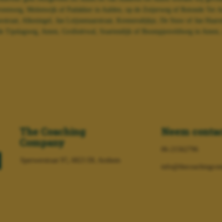
eenweg, Molenwijk of Padakker in Aalden, op de Zeijerweg of Rotonde Ter 
raat, Alkesingel, Jan Leijssenaarstraat, Kremersdijkje, De Stuw of Jan Haars
 de Tipslagweg, Amen, Grolloërwal, Soartendijk of Boompjesveldweg in Amen, o
The Coaching
Neem contac
Company
06-21562796
Sperwerstraat 97
,
6823 DL Arnhem
info@thecoachingcom