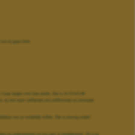
 wat zij gaan doen
3 jaar langer over hun studie. Dat is 3x €2143,00
 zij met meer zelfkennis een zelfbewuste en intrinsiek
tdekken wat ze werkelijk willen. Dat is eeuwig zonde!
den en ondersteunen we jou naar je studiekeuzen. Of u nu