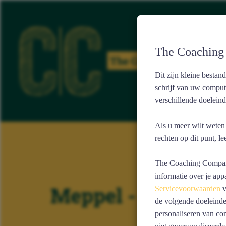
The Coaching 
Dit zijn kleine besta
schrijf van uw comput
verschillende doelein
Als u meer wilt weten
rechten op dit punt, l
The Coaching Company
informatie over je app
Meppel - Studiek
Servicevoorwaarden
v
de volgende doeleinden
personaliseren van con