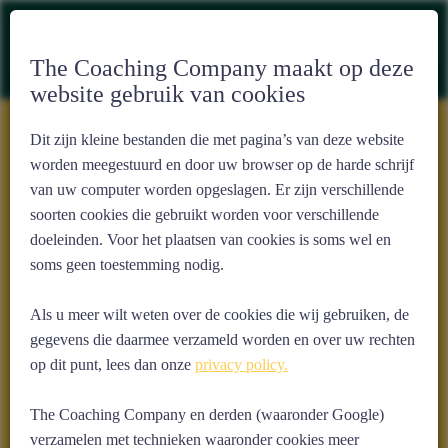
The Coaching Company maakt op deze
website gebruik van cookies
Dit zijn kleine bestanden die met pagina’s van deze website
Hoogeveen - Studiekeuze
worden meegestuurd en door uw browser op de harde schrijf
van uw computer worden opgeslagen. Er zijn verschillende
soorten cookies die gebruikt worden voor verschillende
Studiekeuze, Keuzetijd,
doeleinden. Voor het plaatsen van cookies is soms wel en
Tussenjaar, Keuzestress
soms geen toestemming nodig.
Nederlandse jongeren behoren tot de gelukkigste ter wereld, maar
angst, depressie en prestatiedruk nemen toe. Het werken aan het
Als u meer wilt weten over de cookies die wij gebruiken, de
mentaal welbevinden, aandacht besteden sociaal-emotionele
gegevens die daarmee verzameld worden en over uw rechten
vaardigheden is belangrijk. Dat gebeurt in het onderwijs nog te
op dit punt, lees dan onze
privacy policy.
weinig. Daar wil The Coaching Company iets aan doen. Door
onderwijsinstellingen te helpen met het opzetten van een programma
The Coaching Company en derden (waaronder Google)
persoonlijk leiderschap, door docenten te trainen en op te leiden tot
verzamelen met technieken waaronder cookies meer
trainer persoonlijk leiderschap met coachingsvaardigheden of door